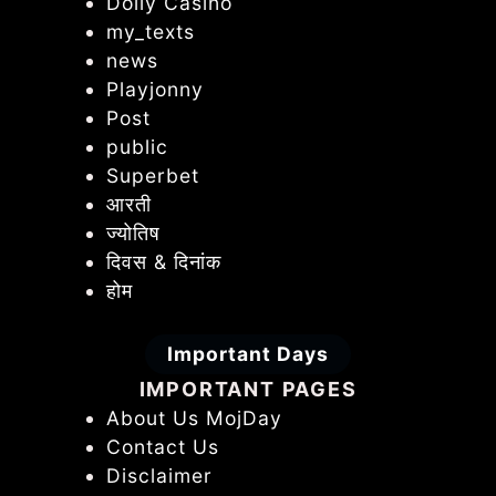
Dolly Casino
my_texts
news
Playjonny
Post
public
Superbet
आरती
ज्योतिष
दिवस & दिनांक
होम
Important Days
IMPORTANT PAGES
About Us MojDay
Contact Us
Disclaimer